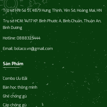
Trụ sở HN: Số 51, 48/9 Hưng Thịnh, Yên Sở, Hoàng Mai, HN
Trụ sở HCM:
14/17 KP. Bình Phước A, Bình Chuẩn, Thuận An,
Bình Dương
Hotline:
0888325444
Email:
bolaco.vn@gmail.com
Sản Phẩm
Combo Ưu Đãi
Bàn học thông minh
Ghế chống gù
Cặp chống gù