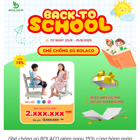
Ghế chống gù BOLACO giảm ngay 15% cùng hàng ngàn