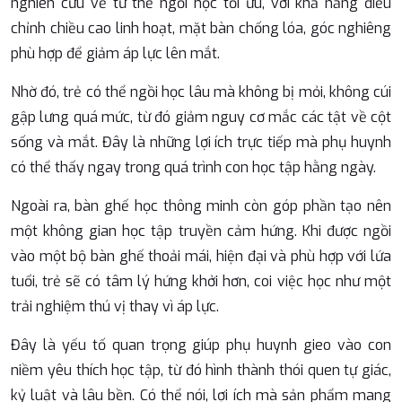
nghiên cứu về tư thế ngồi học tối ưu, với khả năng điều
chỉnh chiều cao linh hoạt, mặt bàn chống lóa, góc nghiêng
phù hợp để giảm áp lực lên mắt.
Nhờ đó, trẻ có thể ngồi học lâu mà không bị mỏi, không cúi
gập lưng quá mức, từ đó giảm nguy cơ mắc các tật về cột
sống và mắt. Đây là những lợi ích trực tiếp mà phụ huynh
có thể thấy ngay trong quá trình con học tập hằng ngày.
Ngoài ra, bàn ghế học thông minh còn góp phần tạo nên
một không gian học tập truyền cảm hứng. Khi được ngồi
vào một bộ bàn ghế thoải mái, hiện đại và phù hợp với lứa
tuổi, trẻ sẽ có tâm lý hứng khởi hơn, coi việc học như một
trải nghiệm thú vị thay vì áp lực.
Đây là yếu tố quan trọng giúp phụ huynh gieo vào con
niềm yêu thích học tập, từ đó hình thành thói quen tự giác,
kỷ luật và lâu bền.
Có thể nói, lợi ích mà sản phẩm mang