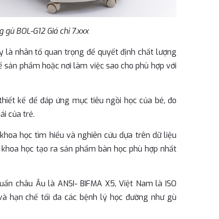
 gù BOL-G12 Giá chỉ 7.xxx
ây là nhân tố quan trọng để quyết định chất lượng
 kế sản phẩm hoặc nơi làm việc sao cho phù hợp với
hiết kế để đáp ứng mục tiêu ngồi học của bé, đo
ái của trẻ.
hoa học tìm hiểu và nghiên cứu dựa trên dữ liệu
hà khoa học tạo ra sản phẩm bàn học phù hợp nhất
huẩn châu Âu là ANSI- BIFMA X5, Việt Nam là ISO
à hạn chế tối đa các bệnh lý học đường như gù