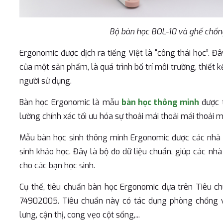
Bộ bàn học BOL-10 và ghế chống
Ergonomic được dịch ra tiếng Việt là “công thái học”. Đ
của một sản phẩm, là quá trình bố trí môi trường, thiết
người sử dụng.
Bàn học Ergonomic là mẫu
bàn học thông minh
được t
lường chính xác tối ưu hóa sự thoải mái thoải mái thoải m
Mẫu bàn học sinh thông minh Ergonomic được các nhà k
sinh khảo học. Đây là bộ đo dữ liệu chuẩn, giúp các n
cho các bạn học sinh.
Cụ thể, tiêu chuẩn bàn học Ergonomic dựa trên Tiêu c
74902005. Tiêu chuẩn này có tác dụng phòng chống v
lưng, cận thị, cong vẹo cột sống,...