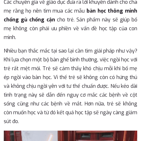
Các chuyên gia về giáo dục đưa ra lời khuyên dành cho cha
mẹ rằng họ nên tìm mua
các
mẫu
bàn học thông minh
chống gù chống cận
cho trẻ. Sản phẩm này sẽ giúp bố
mẹ không còn phải ưu phiền về vấn đề học tập của con
mình.
Nhiều bạn thắc mắc tại sao lại cần tìm giải pháp như vậy?
Khi lựa chọn một bộ bàn ghế bình thường, việc ngồi học với
trẻ rất mệt mỏi. Trẻ sẽ cảm thấy khó chịu mỗi khi bố mẹ
ép ngồi vào bàn học. Vì thế trẻ sẽ không còn có hứng thú
và không chịu ngồi yên với tư thế chuẩn được. Nếu kéo dài
tình trạng này sẽ dẫn đến nguy cơ mắc các bệnh về cột
sống cũng như các bệnh về mắt. Hơn nữa, trẻ sẽ không
còn muốn học và từ đó kết quả học tập sẽ ngày càng giảm
sút đo.