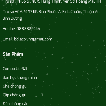
Trụ sở HN: Số 51, 48/9 Hưng Thịnh, Yên Sở, Hoàng Mai, HN
Trụ sở HCM:
14/17 KP. Bình Phước A, Bình Chuẩn, Thuận An,
Bình Dương
Hotline:
0888325444
Email:
bolaco.vn@gmail.com
Sản Phẩm
Combo Ưu Đãi
Bàn học thông minh
Ghế chống gù
Cặp chống gù
Đèn chống cận