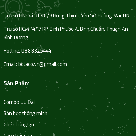
Trụ sở HN: Số 51, 48/9 Hưng Thịnh, Yên Sở, Hoàng Mai, HN
Trụ sở HCM:
14/17 KP. Bình Phước A, Bình Chuẩn, Thuận An,
Bình Dương
Hotline:
0888325444
Email:
bolaco.vn@gmail.com
Sản Phẩm
Combo Ưu Đãi
Bàn học thông minh
Ghế chống gù
Cặp chống gù