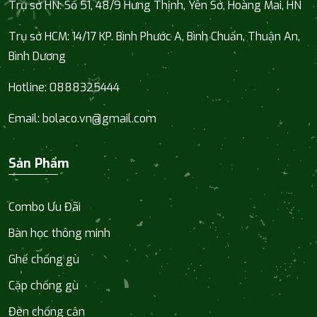
Trụ sở HN: Số 51, 48/9 Hưng Thịnh, Yên Sở, Hoàng Mai, HN
Trụ sở HCM:
14/17 KP. Bình Phước A, Bình Chuẩn, Thuận An,
Bình Dương
Hotline:
0888325444
Email:
bolaco.vn@gmail.com
Sản Phẩm
Combo Ưu Đãi
Bàn học thông minh
Ghế chống gù
Cặp chống gù
Đèn chống cận