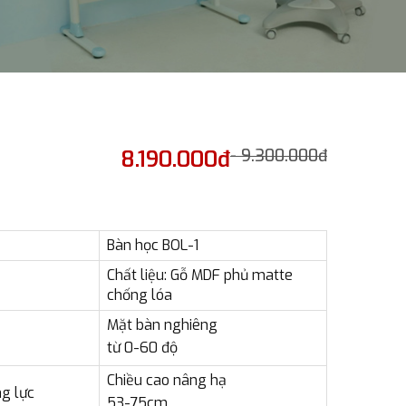
8.190.000đ
- 9.300.000đ
Bàn học BOL-1
Chất liệu: Gỗ MDF phủ matte
chống lóa
Mặt bàn nghiêng
từ 0-60 độ
Chiều cao nâng hạ
g lực
53-75cm