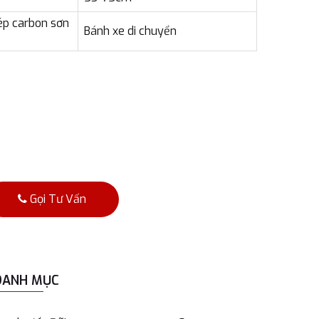
hép carbon sơn
Bánh xe di chuyển
Gọi Tư Vấn
DANH MỤC