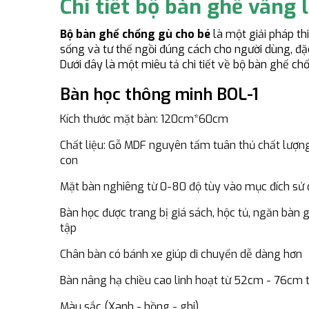
Chi tiết bộ bàn ghế vâng
Bộ bàn ghế chống gù cho bé
là một giải pháp thi
sống và tư thế ngồi đúng cách cho người dùng, đặc
Dưới đây là một miêu tả chi tiết về bộ bàn ghế ch
Bàn học thông minh BOL-1
Kích thước mặt bàn: 120cm*60cm
Chất liệu: Gỗ MDF nguyên tấm tuân thủ chất lượng
con
Mặt bàn nghiêng từ 0-80 độ tùy vào mục đích sử
Bàn học được trang bị giá sách, hộc tủ, ngăn bàn 
tập
Chân bàn có bánh xe giúp di chuyển dễ dàng hơn
Bàn nâng hạ chiều cao linh hoạt từ 52cm - 76cm t
Màu sắc (Xanh - hồng - ghi)