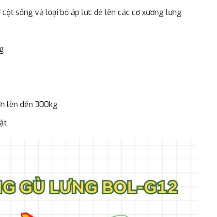
 cột sống và loại bỏ áp lực đè lên các cơ xương lưng
ng
lớn lên đến 300kg
ặt