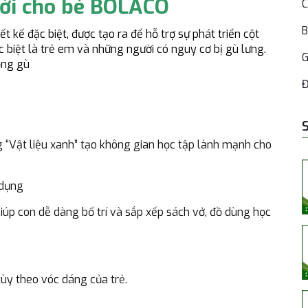
 lời cho bé BOLACO
C
B
ết kế đặc biệt, được tạo ra để hỗ trợ sự phát triển cột
 biệt là trẻ em và những người có nguy cơ bị gù lưng.
G
ống gù
Đ
 “Vật liệu xanh” tạo không gian học tập lành mạnh cho
 dụng
giúp con dễ dàng bố trí và sắp xếp sách vở, đồ dùng học
ùy theo vóc dáng của trẻ.