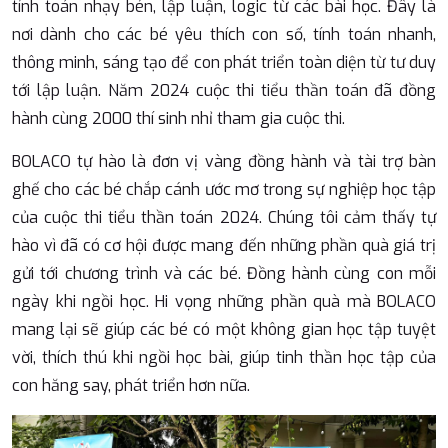
tính toán nhạy bén, lập luận, logic từ các bài học. Đây là
nơi dành cho các bé yêu thích con số, tính toán nhanh,
thông minh, sáng tạo để con phát triển toàn diện từ tư duy
tới lập luận. Năm 2024 cuộc thi tiểu thần toán đã đồng
hành cùng 2000 thí sinh nhỉ tham gia cuộc thi.
BOLACO tự hào là đơn vị vàng đồng hành và tài trợ bàn
ghế cho các bé chắp cánh ước mơ trong sự nghiệp học tập
của cuộc thi tiểu thần toán 2024. Chúng tôi cảm thấy tự
hào vì đã có cơ hội được mang đến những phần quà giá trị
gửi tới chương trình và các bé. Đồng hành cùng con mỗi
ngày khi ngồi học. Hi vọng những phần quà mà BOLACO
mang lại sẽ giúp các bé có một không gian học tập tuyệt
vời, thích thú khi ngồi học bài, giúp tinh thần học tập của
con hăng say, phát triển hơn nữa.