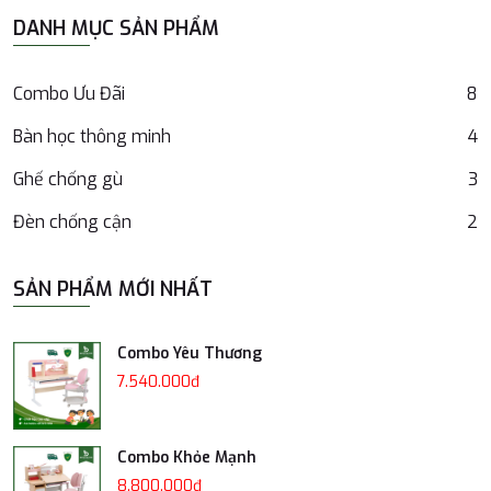
DANH MỤC SẢN PHẨM
Combo Ưu Đãi
8
Bàn học thông minh
4
Ghế chống gù
3
Đèn chống cận
2
SẢN PHẨM MỚI NHẤT
Combo Yêu Thương
7.540.000đ
Combo Khỏe Mạnh
8.800.000đ